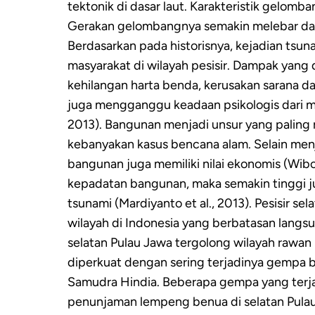
tektonik di dasar laut. Karakteristik gelomba
Gerakan gelombangnya semakin melebar dari 
Berdasarkan pada historisnya, kejadian ts
masyarakat di wilayah pesisir. Dampak yang
kehilangan harta benda, kerusakan sarana d
juga mengganggu keadaan psikologis dari m
2013). Bangunan menjadi unsur yang paling
kebanyakan kasus bencana alam. Selain men
bangunan juga memiliki nilai ekonomis (Wibo
kepadatan bangunan, maka semakin tinggi j
tsunami (Mardiyanto et al., 2013). Pesisir s
wilayah di Indonesia yang berbatasan langs
selatan Pulau Jawa tergolong wilayah rawan
diperkuat dengan sering terjadinya gempa 
Samudra Hindia. Beberapa gempa yang terja
penunjaman lempeng benua di selatan Pulau Ja