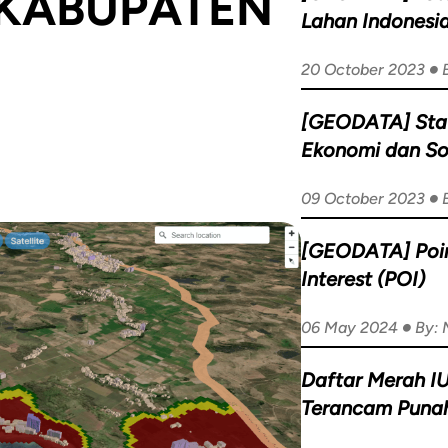
 KABUPATEN
Lahan Indonesi
•
20 October 2023
[GEODATA] Sta
Ekonomi dan Sos
Indonesia
•
09 October 2023
[GEODATA] Poin
Interest (POI)
•
06 May 2024
By:
Daftar Merah 
Terancam Punah
Indonesia