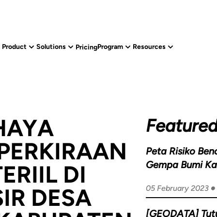
Product
Solutions
Program
Resources
Pricing
HAYA
Featured
PERKIRAAN
Peta Risiko Be
Gempa Bumi K
RIIL DI
Wisata di Sekit
IR DESA
05 February 2023
Lembang
[GEODATA] Tut