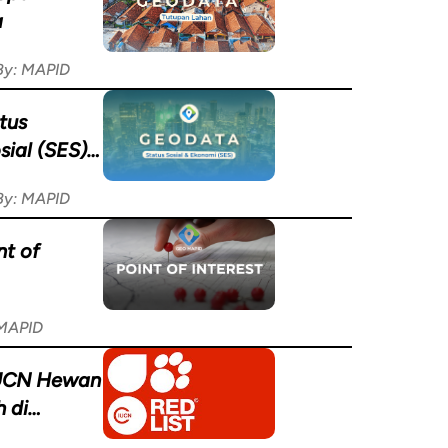
a
By: MAPID
tus
ial (SES)
By: MAPID
t of
 MAPID
IUCN Hewan
 di