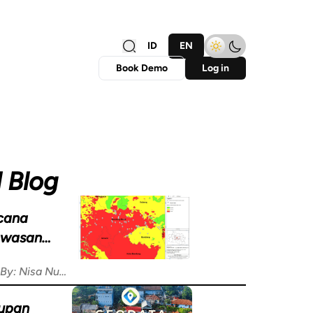
ID
EN
Book Demo
Log in
 Blog
ncana
awasan
ar Sesar
•
By: Nisa Nurlatifa Rahmah
upan