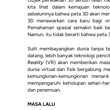
Objek perwakilan 3D sendiri telah 
kita lihat dalam kemajuan teknol
sebelumnya bahwa peta 3D akan menjad
3D menawarkan cara baru bagi ora
Pemahaman spasial semakin baik be
Namun, itu tidak berarti bahwa peta
Sulit membayangkan dunia tanpa tek
datang, lebih banyak teknologi penci
Reality
(VR) akan memberikan masa 
dunia virtual dan fisik bergabung men
kemungkinan-kemungkinan menari
mempengaruhi kehidupan sehari-hari 
dan penemuan.
MASA LALU