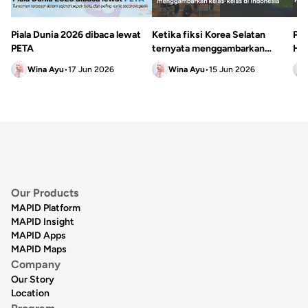
Piala Dunia 2026 dibaca lewat
Ketika fiksi Korea Selatan
Pe
PETA
ternyata menggambarkan
Har
kelas-kelas di Indonesia
Ind
Wina Ayu
•
17 Jun 2026
Wina Ayu
•
15 Jun 2026
Our Products
MAPID Platform
MAPID Insight
MAPID Apps
MAPID Maps
Company
Our Story
Location