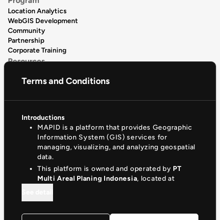
Program
Location Analytics
WebGIS Development
Community
Partnership
Corporate Training
Resources
Data Publication
Terms and Conditions
Data Catalogue
Articles
Release Notes
Product Tutorial
Introductions
Support & Community
MAPID is a platform that provides Geographic
Help Center
Information System (GIS) services for
Documentation
managing, visualizing, and analyzing geospatial
Privacy Policy
data.
(+62)81330881510
This platform is owned and operated by
PT
info@mapid.co.id
Multi Areal Planing Indonesia
, located at
See detail
©
2026
- PT. Multi Areal Planing Indonesia