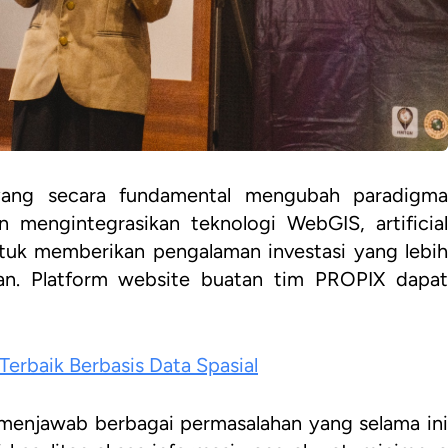
 yang secara fundamental mengubah paradigma
an mengintegrasikan teknologi WebGIS, artificial
 untuk memberikan pengalaman investasi yang lebih
utan. Platform website buatan tim PROPIX dapat
Terbaik Berbasis Data Spasial
 menjawab berbagai permasalahan yang selama ini