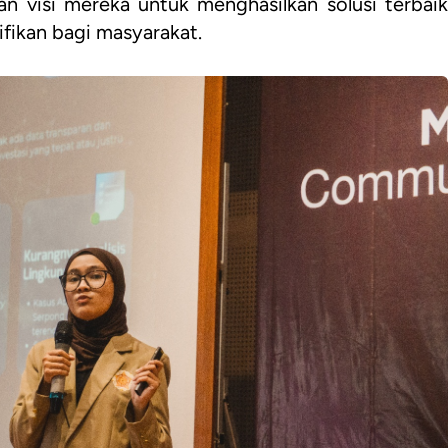
n visi mereka untuk menghasilkan solusi terbaik
fikan bagi masyarakat.