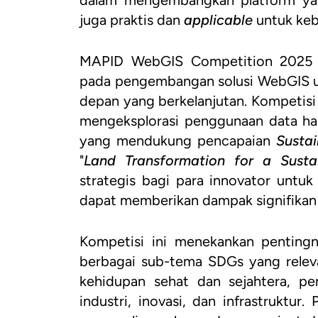
dalam mengembangkan platform yang
juga praktis dan
applicable
untuk keb
MAPID WebGIS Competition 2025 m
pada pengembangan solusi WebGIS u
depan yang berkelanjutan. Kompetisi
mengeksplorasi penggunaan data ha
yang mendukung pencapaian
Sustai
"
Land Transformation for a Susta
strategis bagi para innovator untu
dapat memberikan dampak signifikan
Kompetisi ini menekankan penting
berbagai sub-tema SDGs yang relevan
kehidupan sehat dan sejahtera, pen
industri, inovasi, dan infrastruktu