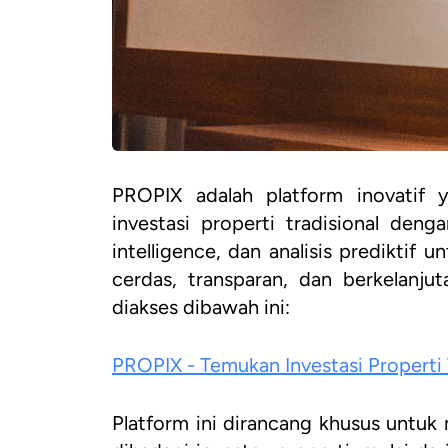
PROPIX adalah platform inovatif
investasi properti tradisional deng
intelligence, dan analisis prediktif
cerdas, transparan, dan berkelanj
diakses dibawah ini:
PROPIX - Temukan Investasi Properti 
Platform ini dirancang khusus untuk