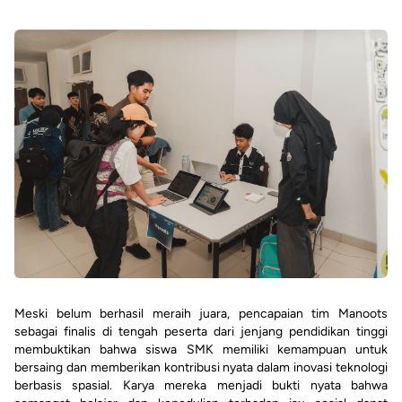
Meski belum berhasil meraih juara, pencapaian tim Manoots
sebagai finalis di tengah peserta dari jenjang pendidikan tinggi
membuktikan bahwa siswa SMK memiliki kemampuan untuk
bersaing dan memberikan kontribusi nyata dalam inovasi teknologi
berbasis spasial. Karya mereka menjadi bukti nyata bahwa