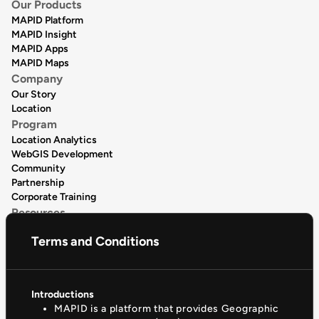
Our Products
MAPID Platform
MAPID Insight
MAPID Apps
MAPID Maps
Company
Our Story
Location
Program
Location Analytics
WebGIS Development
Community
Partnership
Corporate Training
Resources
Data Publication
Terms and Conditions
Data Catalogue
Articles
Release Notes
Product Tutorial
Introductions
Support & Community
MAPID is a platform that provides Geographic
Help Center