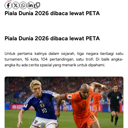
Piala Dunia 2026 dibaca lewat PETA
Piala Dunia 2026 dibaca lewat PETA
Untuk pertama kalinya dalam sejarah, tiga negara berbagi satu
turnamen, 16 kota, 104 pertandingan, satu trofi. Di balik angka-
angka itu ada cerita spasial yang menarik untuk dipahami.