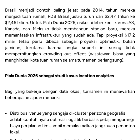
Brasil menjadi contoh paling jelas: pada 2014, tahun mereka
menjadi tuan rumah, PDB Brasil justru turun dari $2,47 triliun ke
$2,46 triliun. Untuk Piala Dunia 2026, risiko ini lebih kecil karena AS,
Kanada, dan Meksiko tidak membangun stadion baru, mereka
memanfaatkan infrastruktur yang sudah ada. Tapi proyeksi $17,2
miliar tetap perlu dibaca sebagai proyeksi optimistik, bukan
jaminan, terutama karena angka seperti ini sering tidak
memperhitungkan crowding out effect (wisatawan biasa yang
menghindari kota tuan rumah selama turnamen berlangsung).
Piala Dunia 2026 sebagai studi kasus location analytics
Bagi yang bekerja dengan data lokasi, turnamen ini menawarkan
beberapa pelajaran menarik:
Distribusi venue yang sengaja di-cluster per zona geografis
adalah contoh nyata optimasi logistik berbasis peta, mengurangi
biaya perjalanan tim sambil memaksimalkan jangkauan penonton
lokal.