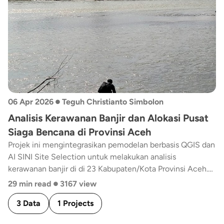
•
06 Apr 2026
Teguh Christianto Simbolon
Analisis Kerawanan Banjir dan Alokasi Pusat
Siaga Bencana di Provinsi Aceh
Projek ini mengintegrasikan pemodelan berbasis QGIS dan
AI SINI Site Selection untuk melakukan analisis
kerawanan banjir di di 23 Kabupaten/Kota Provinsi Aceh.
•
Melalui kompilasi 27 layer geospasial, projek ini membantu
29 min read
3167 view
memetakan lokasi dengan kapasitas (POI) dan kebutuhan
3 Data
1 Projects
(demografi) yang sesuai untuk dijadikan pusat siaga
bencana di daerah-daerah rawan banjir. Projek ini dapat