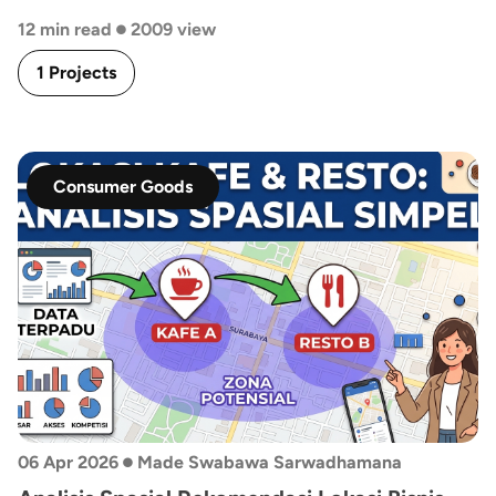
•
12 min read
2009 view
1 Projects
Consumer Goods
•
06 Apr 2026
Made Swabawa Sarwadhamana