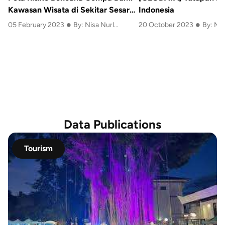
Kawasan Wisata di Sekitar Sesar
Indonesia
•
•
Lembang
05 February 2023
By: Nisa Nurlatifa Rahmah
20 October 2023
By: MA
Data Publications
Tourism