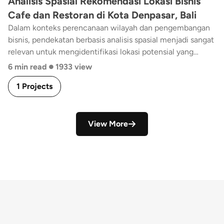
Analisis Spasial Rekomendasi Lokasi Bisnis
Cafe dan Restoran di Kota Denpasar, Bali
Dalam konteks perencanaan wilayah dan pengembangan
bisnis, pendekatan berbasis analisis spasial menjadi sangat
relevan untuk mengidentifikasi lokasi potensial yang
•
optimal. Analisis spasial memungkinkan integrasi berbagai
6 min read
1933 view
variabel penting seperti kepadatan penduduk,
1 Projects
aksesibilitas, pola pergerakan, kedekatan dengan pusat
aktivitas, hingga kompetisi eksisting. Dengan
memanfaatkan teknologi Sistem Informasi Geografis,
proses evaluasi lokasi dapat dilakukan secara lebih
View More
sistematis, objektif, dan terukur.