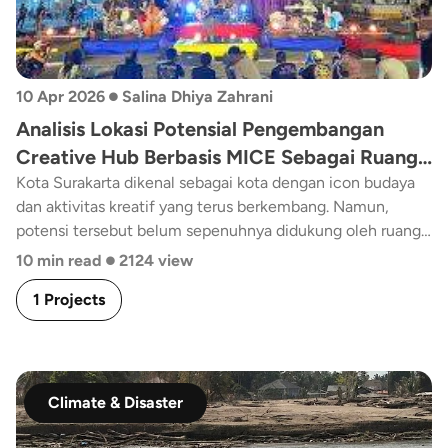
•
10 Apr 2026
Salina Dhiya Zahrani
Analisis Lokasi Potensial Pengembangan
Creative Hub Berbasis MICE Sebagai Ruang
Publik Kreatif di Kota Surakarta
Kota Surakarta dikenal sebagai kota dengan icon budaya
dan aktivitas kreatif yang terus berkembang. Namun,
potensi tersebut belum sepenuhnya didukung oleh ruang
•
yang mampu mewadahi interaksi, kolaborasi, dan
10 min read
2124 view
pertumbuhan ekonomi kreatif secara optimal. Salah satu
1 Projects
pendekatan yang dapat menjawab kebutuhan tersebut
adalah pengembangan creative hub berbasis MICE
(Meetings, Incentives, Conferences, Exhibitions).
Climate & Disaster