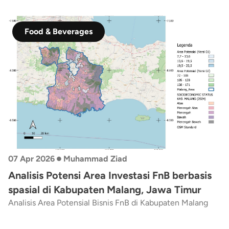
dijadikan sebagai rekomendasi strategis bagi pengambil
kebijakan dalam manajemen risiko bencana, khususnya
banjir di Provinsi Aceh.
Food & Beverages
•
07 Apr 2026
Muhammad Ziad
Analisis Potensi Area Investasi FnB berbasis
spasial di Kabupaten Malang, Jawa Timur
Analisis Area Potensial Bisnis FnB di Kabupaten Malang