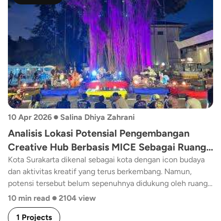
•
10 Apr 2026
Salina Dhiya Zahrani
Analisis Lokasi Potensial Pengembangan
Creative Hub Berbasis MICE Sebagai Ruang
Publik Kreatif di Kota Surakarta
Kota Surakarta dikenal sebagai kota dengan icon budaya
dan aktivitas kreatif yang terus berkembang. Namun,
potensi tersebut belum sepenuhnya didukung oleh ruang
•
yang mampu mewadahi interaksi, kolaborasi, dan
10 min read
2104 view
pertumbuhan ekonomi kreatif secara optimal. Salah satu
1 Projects
pendekatan yang dapat menjawab kebutuhan tersebut