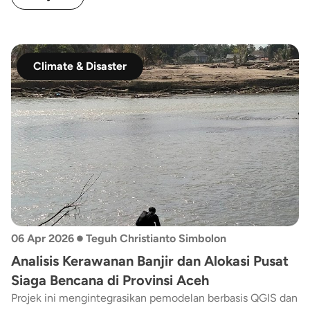
adalah pengembangan creative hub berbasis MICE
(Meetings, Incentives, Conferences, Exhibitions).
Climate & Disaster
•
06 Apr 2026
Teguh Christianto Simbolon
Analisis Kerawanan Banjir dan Alokasi Pusat
Siaga Bencana di Provinsi Aceh
Projek ini mengintegrasikan pemodelan berbasis QGIS dan