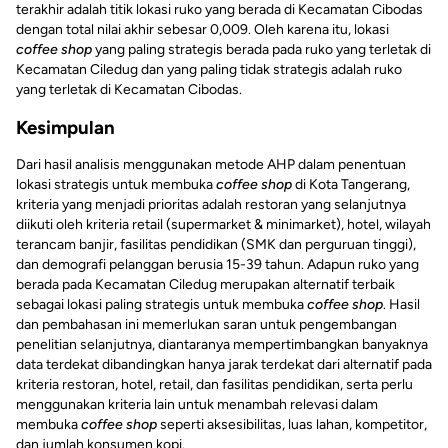
terakhir adalah titik lokasi ruko yang berada di Kecamatan Cibodas
dengan total nilai akhir sebesar 0,009. Oleh karena itu, lokasi
coffee shop
yang paling strategis berada pada ruko yang terletak di
Kecamatan Ciledug dan yang paling tidak strategis adalah ruko
yang terletak di Kecamatan Cibodas.
Kesimpulan
Dari hasil analisis menggunakan metode AHP dalam penentuan
lokasi strategis untuk membuka
coffee shop
di Kota Tangerang,
kriteria yang menjadi prioritas adalah restoran yang selanjutnya
diikuti oleh kriteria retail (supermarket & minimarket), hotel, wilayah
terancam banjir, fasilitas pendidikan (SMK dan perguruan tinggi),
dan demografi pelanggan berusia 15-39 tahun. Adapun ruko yang
berada pada Kecamatan Ciledug merupakan alternatif terbaik
sebagai lokasi paling strategis untuk membuka
coffee shop
. Hasil
dan pembahasan ini memerlukan saran untuk pengembangan
penelitian selanjutnya, diantaranya mempertimbangkan banyaknya
data terdekat dibandingkan hanya jarak terdekat dari alternatif pada
kriteria restoran, hotel, retail, dan fasilitas pendidikan, serta perlu
menggunakan kriteria lain untuk menambah relevasi dalam
membuka
coffee shop
seperti aksesibilitas, luas lahan, kompetitor,
dan jumlah konsumen kopi.