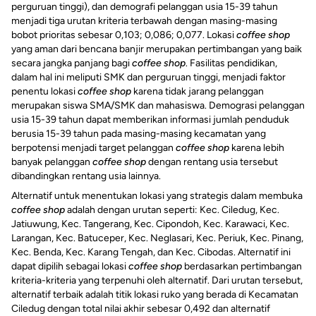
perguruan tinggi), dan demografi pelanggan usia 15-39 tahun
menjadi tiga urutan kriteria terbawah dengan masing-masing
bobot prioritas sebesar 0,103; 0,086; 0,077. Lokasi
coffee shop
yang aman dari bencana banjir merupakan pertimbangan yang baik
secara jangka panjang bagi
coffee shop
. Fasilitas pendidikan,
dalam hal ini meliputi SMK dan perguruan tinggi, menjadi faktor
penentu lokasi
coffee shop
karena tidak jarang pelanggan
merupakan siswa SMA/SMK dan mahasiswa. Demograsi pelanggan
usia 15-39 tahun dapat memberikan informasi jumlah penduduk
berusia 15-39 tahun pada masing-masing kecamatan yang
berpotensi menjadi target pelanggan
coffee shop
karena lebih
banyak pelanggan
coffee shop
dengan rentang usia tersebut
dibandingkan rentang usia lainnya.
Alternatif untuk menentukan lokasi yang strategis dalam membuka
coffee shop
adalah dengan urutan seperti: Kec. Ciledug, Kec.
Jatiuwung, Kec. Tangerang, Kec. Cipondoh, Kec. Karawaci, Kec.
Larangan, Kec. Batuceper, Kec. Neglasari, Kec. Periuk, Kec. Pinang,
Kec. Benda, Kec. Karang Tengah, dan Kec. Cibodas. Alternatif ini
dapat dipilih sebagai lokasi
coffee shop
berdasarkan pertimbangan
kriteria-kriteria yang terpenuhi oleh alternatif. Dari urutan tersebut,
alternatif terbaik
adalah titik lokasi ruko yang berada di Kecamatan
Ciledug dengan total nilai akhir sebesar 0,492 dan alternatif