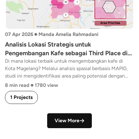
•
07 Apr 2026
Manda Amelia Rahmadani
Analisis Lokasi Strategis untuk
Pengembangan Kafe sebagai Third Place di
Kota Magelang
Di mana lokasi terbaik untuk mengembangkan kafe di
Kota Magelang? Melalui analisis spasial berbasis MAPID,
studi ini mengidentifikasi area paling potensial dengan
•
mempertimbangkan aksesibilitas, aktivitas masyarakat,
8 min read
1780 view
dan dinamika perkotaan untuk mendukung kafe sebagai
1 Projects
third place.
View More