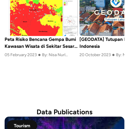
Peta Risiko Bencana Gempa Bumi
[GEODATA] Tutupan L
Kawasan Wisata di Sekitar Sesar
Indonesia
•
•
Lembang
05 February 2023
By: Nisa Nurlatifa Rahmah
20 October 2023
By: MA
Data Publications
Tourism