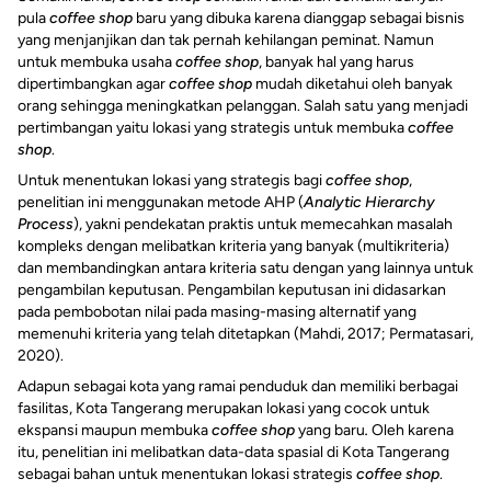
pula
coffee shop
baru yang dibuka karena dianggap sebagai bisnis
yang menjanjikan dan tak pernah kehilangan peminat. Namun
untuk membuka usaha
coffee shop
, banyak hal yang harus
dipertimbangkan agar
coffee shop
mudah diketahui oleh banyak
orang sehingga meningkatkan pelanggan. Salah satu yang menjadi
pertimbangan yaitu lokasi yang strategis untuk membuka
coffee
shop
.
Untuk menentukan lokasi yang strategis bagi
coffee shop
,
penelitian ini menggunakan metode AHP (
Analytic Hierarchy
Process
), yakni pendekatan praktis untuk memecahkan masalah
kompleks dengan melibatkan kriteria yang banyak (multikriteria)
dan membandingkan antara kriteria satu dengan yang lainnya untuk
pengambilan keputusan. Pengambilan keputusan ini didasarkan
pada pembobotan nilai pada masing-masing alternatif yang
memenuhi kriteria yang telah ditetapkan (Mahdi, 2017; Permatasari,
2020).
Adapun sebagai kota yang ramai penduduk dan memiliki berbagai
fasilitas, Kota Tangerang merupakan lokasi yang cocok untuk
ekspansi maupun membuka
coffee shop
yang baru
.
Oleh karena
itu, penelitian ini melibatkan data-data spasial di Kota Tangerang
sebagai bahan untuk menentukan lokasi strategis
coffee shop
.