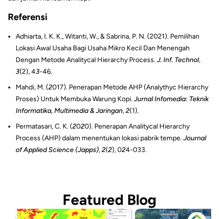
Referensi
Adhiarta, I. K. K., Witanti, W., & Sabrina, P. N. (2021). Pemilihan
Lokasi Awal Usaha Bagi Usaha Mikro Kecil Dan Menengah
Dengan Metode Analitycal Hierarchy Process.
J. Inf. Technol
,
3
(2), 4
3
-46.
Mahdi, M. (
2
017). Penerapan Metode AHP (Analythyc Hierarchy
Proses) Untuk Membuka Warung Kopi.
Jurnal Infomedia: Teknik
Informatika, Multimedia & Jaringan
,
2
(1).
Permatasari, C. K. (
2
0
2
0). Penerapan Analitycal Hierarchy
Process (AHP) dalam menentukan lokasi pabrik tempe.
Journal
of Applied Science (Japps)
,
2
(
2
), 0
2
4-033.
Featured Blog