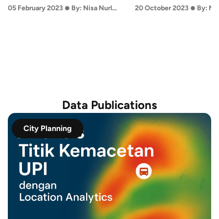
•
•
Lembang
05 February 2023
By: Nisa Nurlatifa Rahmah
20 October 2023
By: M
Data Publications
City Planning