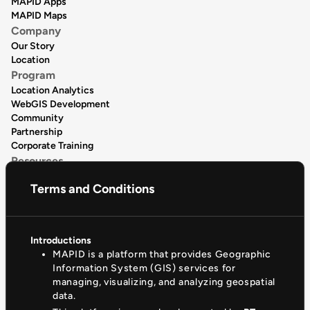
MAPID Apps
MAPID Maps
Company
Our Story
Location
Program
Location Analytics
WebGIS Development
Community
Partnership
Corporate Training
Resources
Data Publication
Terms and Conditions
Data Catalogue
Articles
Release Notes
Product Tutorial
Introductions
Support & Community
MAPID is a platform that provides Geographic
Help Center
Information System (GIS) services for
Documentation
managing, visualizing, and analyzing geospatial
Privacy Policy
data.
(+62)81330881510