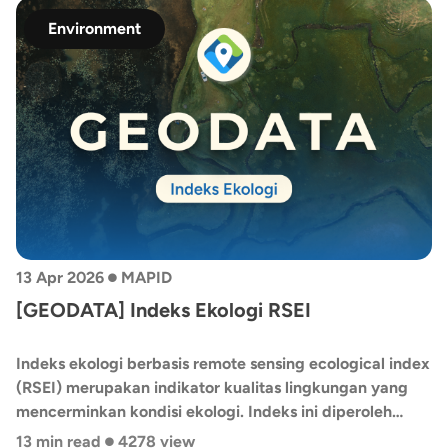
di kedua wilayah kepulauan tersebut.
Environment
•
13 Apr 2026
MAPID
[GEODATA] Indeks Ekologi RSEI
Indeks ekologi berbasis remote sensing ecological index
(RSEI) merupakan indikator kualitas lingkungan yang
mencerminkan kondisi ekologi. Indeks ini diperoleh
•
dengan mengekstraksi empat parameter utama dari
13 min read
4278 view