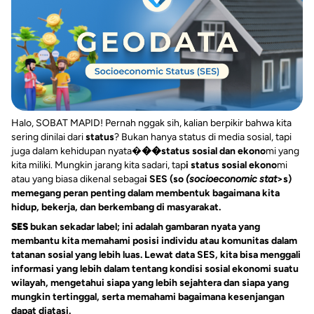
Halo, SOBAT MAPID! Pernah nggak sih, kalian berpikir bahwa kita
sering dinilai dari
status
? Bukan hanya status di media sosial, tapi
juga dalam kehidupan nyata�
��status sosial dan ekono
mi yang
kita miliki. Mungkin jarang kita sadari, tap
i status sosial ekono
mi
atau yang biasa dikenal sebaga
i SES (so
(socioeconomic stat
>s)
memegang peran penting dalam membentuk bagaimana kita
hidup, bekerja, dan berkembang di masyarakat.
SES
bukan sekadar label; ini adalah gambaran nyata yang
membantu kita memahami posisi individu atau komunitas dalam
tatanan sosial yang lebih luas. Lewat data SES, kita bisa menggali
informasi yang lebih dalam tentang kondisi sosial ekonomi suatu
wilayah, mengetahui siapa yang lebih sejahtera dan siapa yang
mungkin tertinggal, serta memahami bagaimana kesenjangan
dapat diatasi.