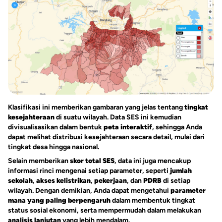
Klasifikasi ini memberikan gambaran yang jelas tentang
tingkat
kesejahteraan
di suatu wilayah. Data SES ini kemudian
divisualisasikan dalam bentuk
peta interaktif
, sehingga Anda
dapat melihat distribusi kesejahteraan secara detail, mulai dari
tingkat desa hingga nasional.
Selain memberikan
skor total SES
, data ini juga mencakup
informasi rinci mengenai setiap parameter, seperti
jumlah
sekolah
,
akses kelistrikan
,
pekerjaan
, dan
PDRB
di setiap
wilayah. Dengan demikian, Anda dapat mengetahui
parameter
mana yang paling berpengaruh
dalam membentuk tingkat
status sosial ekonomi, serta mempermudah dalam melakukan
analisis lanjutan
yang lebih mendalam.