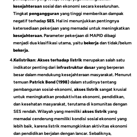
kesejahteraan
sosial dan ekonomi secara keseluruhan.
Tingkat
pengangguran
yang tinggi memberikan dampak
negatif terhadap
SES
. Hal ini menunjukkan pentingnya
ketersediaan pekerjaan yang memadai untuk meningkatkan
kesejahteraan
. Parameter pekerjaan di MAPID dibagi
menjadi dua klasifikasi utama, yaitu
bekerja
dan tidak/belum
bekerja
.
4.
Kelistrikan
:
Akses terhadap listrik
merupakan salah satu
indikator penting dari
infrastruktur dasar
yang berperan
besar dalam mendukung kesejahteraan masyarakat. Menurut
temuan
Patrick Bond (1998)
dalam studinya tentang
pembangunan sosial-ekonomi,
akses listrik
sangat krusial
untuk meningkatkan produktivitas ekonomi, pendidikan,
dan kesehatan masyarakat, terutama di komunitas dengan
SES rendah. Wilayah yang memiliki
akses listrik
yang
memadai cenderung memiliki kondisi sosial ekonomi yang
lebih baik, karena listrik memungkinkan aktivitas ekonomi
dan pendidikan berjalan dengan lancar. Sebaliknya,