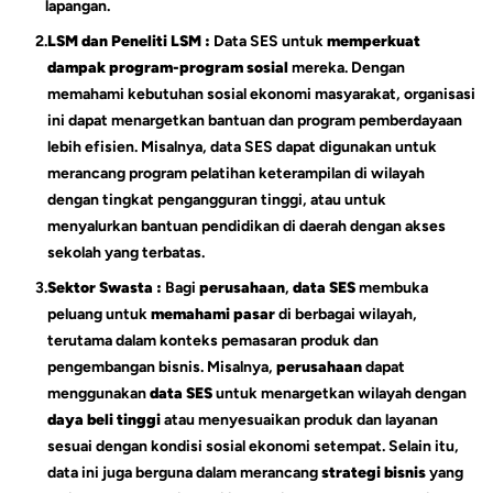
lapangan.
2.
LSM
dan Peneliti
LSM
:
Data SES untuk
memperkuat
dampak program-program sosial
mereka. Dengan
memahami kebutuhan sosial ekonomi masyarakat, organisasi
ini dapat menargetkan bantuan dan program pemberdayaan
lebih efisien. Misalnya, data SES dapat digunakan untuk
merancang program pelatihan keterampilan di wilayah
dengan tingkat pengangguran tinggi, atau untuk
menyalurkan bantuan pendidikan di daerah dengan akses
sekolah yang terbatas.
3.
Sektor Swasta :
Bagi
perusahaan
,
data SES
membuka
peluang untuk
memahami pasar
di berbagai wilayah,
terutama dalam konteks pemasaran produk dan
pengembangan bisnis. Misalnya,
perusahaan
dapat
menggunakan
data SES
untuk menargetkan wilayah dengan
daya beli tinggi
atau menyesuaikan produk dan layanan
sesuai dengan kondisi sosial ekonomi setempat. Selain itu,
data ini juga berguna dalam merancang
strategi bisnis
yang