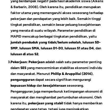
yang berdampak negatif pada hasil akademik siswa (Aikens
& Barbarin, 2008). Oleh karena itu, pendidikan merupakan
faktor utama yang memengaruhi akses seseorang terhadap
pekerjaan dan pendapatan yang lebih baik. Semakin tinggi
tingkat pendidikan, semakin besar peluang kesejahteraan
yang merata di suatu wilayah. Parameter pendidikan di
MAPID mencakup berbagai tingkatan pendidikan, yaitu
jumlah penduduk yang tidak/belum sekolah
,
lulusan SD-
SMP
,
lulusan SMA
,
lulusan D1-D3
,
lulusan S1 atau D4
, dan
lulusan di atas S2
.
3.
Pekerjaan
:
Pekerjaan
adalah salah satu parameter penting
dalam
SES
yang mencerminkan stabilitas ekonomi individu
dan masyarakat. Menurut
Phillip & Aruppillai (2014)
,
pengangguran
dapat secara signifikan mengurangi
kepuasan hidup
dan
kesejahteraan
seseorang.
Pengangguran juga memperburuk ketimpangan ekonomi di
masyarakat dan menghambat pertumbuhan ekonomi. Oleh
karena itu,
pekerjaan yang stabil
tidak hanya memberikan
pendapatan yang tetap, tetapi juga meningkatkan