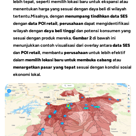
lebih tepat, seperti memilih lokasi baru untuk ekspansi atau
menentukan harga yang sesuai dengan daya beli di wilayah
tertentu.Misalnya, dengan
menumpang tindihkan
data SES
dengan
data
POI retail
,
perusahaan
dapat mengidentifikasi
wilayah dengan
daya beli tinggi
dan potensi konsumen yang
sesuai dengan produk mereka.
Gambar 2
di bawah ini
menunjukkan contoh visualisasi dari overlay antara
data SES
dan
POI retail
, membantu
perusahaan
untuk lebih efektif
dalam
memilih lokasi baru untuk membuka cabang
atau
menargetkan pasar yang tepat
sesuai dengan kondisi sosial
ekonomi lokal.