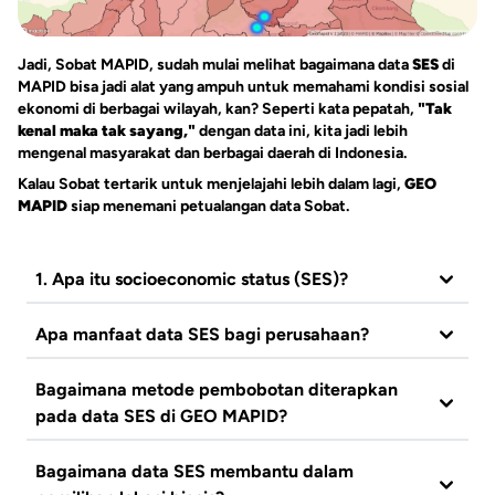
Jadi, Sobat MAPID, sudah mulai melihat bagaimana data
SES
di
MAPID bisa jadi alat yang ampuh untuk memahami kondisi sosial
ekonomi di berbagai wilayah, kan? Seperti kata pepatah,
"Tak
kenal maka tak sayang,"
dengan data ini, kita jadi lebih
mengenal masyarakat dan berbagai daerah di Indonesia.
Kalau Sobat tertarik untuk menjelajahi lebih dalam lagi,
GEO
MAPID
siap menemani petualangan data Sobat.
1. Apa itu socioeconomic status (SES)?
Status Sosial Ekonomi (SES) adalah ukuran yang
Apa manfaat data SES bagi perusahaan?
digunakan untuk menilai posisi sosial dan ekonomi
individu atau komunitas dalam masyarakat. SES
Data SES membantu perusahaan untuk memahami
Bagaimana metode pembobotan diterapkan
mencakup beberapa parameter seperti tingkat
pasar di berbagai wilayah, memilih lokasi terbaik
pada data SES di GEO MAPID?
pendidikan, pekerjaan, pendapatan, dan akses
untuk ekspansi bisnis, serta menargetkan wilayah
terhadap infrastruktur dasar seperti listrik.
dengan daya beli tinggi. Dengan menumpang
Setiap parameter dalam data SES, seperti
Bagaimana data SES membantu dalam
tindihkan data SES dengan data POI retail di GEO
pendidikan, pekerjaan, dan PDRB, diberi skor yang