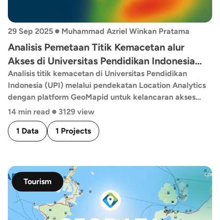
•
29 Sep 2025
Muhammad Azriel Winkan Pratama
Analisis Pemetaan Titik Kemacetan alur
Akses di Universitas Pendidikan Indonesia
(UPI) dengan Location Analytics
Analisis titik kemacetan di Universitas Pendidikan
Indonesia (UPI) melalui pendekatan Location Analytics
dengan platform GeoMapid untuk kelancaran akses
•
kampus.
14 min read
3129 view
1 Data
1 Projects
Tourism