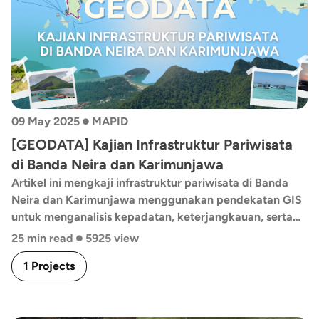
•
09 May 2025
MAPID
[GEODATA] Kajian Infrastruktur Pariwisata
di Banda Neira dan Karimunjawa
Artikel ini mengkaji infrastruktur pariwisata di Banda
Neira dan Karimunjawa menggunakan pendekatan GIS
untuk menganalisis kepadatan, keterjangkauan, serta
•
kesenjangan infrastruktur berdasarkan konsep 4A
25 min read
5925 view
(Attraction, Amenity, Accessibility, Ancillary). Melalui
1 Projects
metode spasial seperti KDE dan network analysis, serta
analisis SWOT, kajian ini memberikan rekomendasi
strategis bagi pengembangan pariwisata berkelanjutan