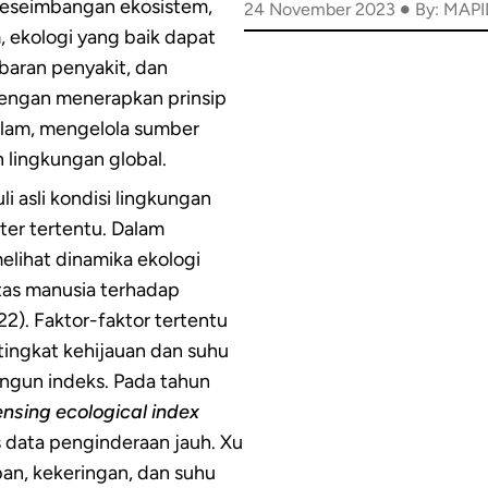
•
keseimbangan ekosistem,
24 November 2023
By: MAPI
 ekologi yang baik dapat
aran penyakit, dan
engan menerapkan prinsip
alam, mengelola sumber
 lingkungan global.
i asli kondisi lingkungan
er tertentu. Dalam
elihat dinamika ekologi
tas manusia terhadap
22). Faktor-faktor tertentu
 tingkat kehijauan dan suhu
gun indeks. Pada tahun
nsing ecological index
s data penginderaan jauh. Xu
an, kekeringan, dan suhu