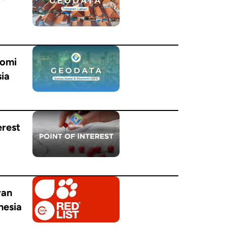
nomi
sia
erest
wan
nesia