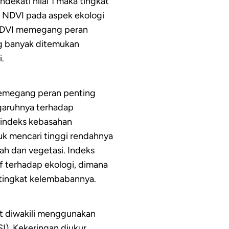
ndekati nilai 1 maka tingkat
. NDVI pada aspek ekologi
NDVI memegang peran
ng banyak ditemukan
.
memegang peran penting
ngaruhnya terhadap
 indeks kebasahan
k mencari tinggi rendahnya
ah dan vegetasi. Indeks
 terhadap ekologi, dimana
 tingkat kelembabannya.
at diwakili menggunakan
). Kekeringan diukur