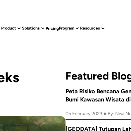
Product
Solutions
Program
Resources
Pricing
eks
Featured Blo
Peta Risiko Bencana G
Bumi Kawasan Wisata di
Sekitar Sesar Lembang
•
05 February 2023
[GEODATA] Tutupan La