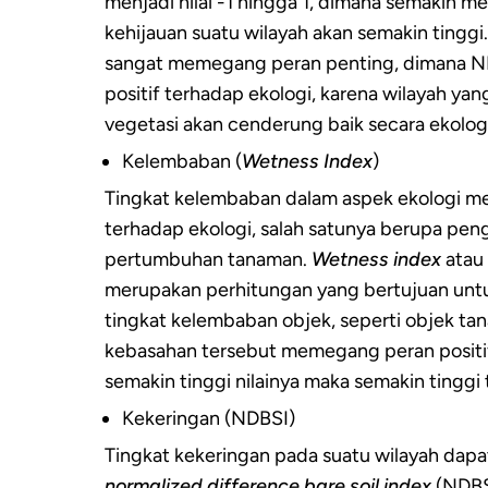
menjadi nilai -1 hingga 1, dimana semakin me
kehijauan suatu wilayah akan semakin tinggi
sangat memegang peran penting, dimana 
positif terhadap ekologi, karena wilayah ya
vegetasi akan cenderung baik secara ekologi
Kelembaban (
Wetness Index
)
Tingkat kelembaban dalam aspek ekologi 
terhadap ekologi, salah satunya berupa pe
pertumbuhan tanaman.
Wetness index
atau
merupakan perhitungan yang bertujuan untu
tingkat kelembaban objek, seperti objek tan
kebasahan tersebut memegang peran positif
semakin tinggi nilainya maka semakin tinggi
Kekeringan (NDBSI)
Tingkat kekeringan pada suatu wilayah dap
normalized difference bare soil index
(NDBSI