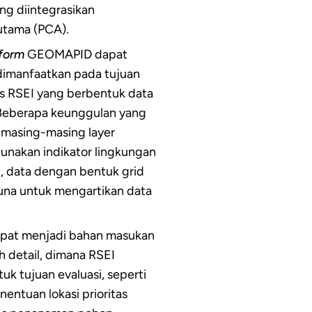
g diintegrasikan
utama (PCA).
form
GEOMAPID dapat
dimanfaatkan pada tujuan
is RSEI yang berbentuk data
 Beberapa keunggulan yang
, masing-masing layer
unakan indikator lingkungan
t, data dengan bentuk grid
na untuk mengartikan data
 dapat menjadi bahan masukan
h detail, dimana RSEI
k tujuan evaluasi, seperti
entuan lokasi prioritas