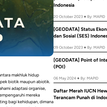
Indonesia
•
20 October 2023
By: MAPID
[GEODATA] Status Eko
dan Sosial (SES) Indone
•
09 October 2023
By: MAPID
[GEODATA] Point of Int
(POI)
antara makhluk hidup
•
06 May 2024
By: MAPID
pek biotik maupun abiotik.
ami adaptasi organise,
Daftar Merah IUCN He
mempengaruhi mereka
Terancam Punah di Indo
ting bagi kehidupan, dimana