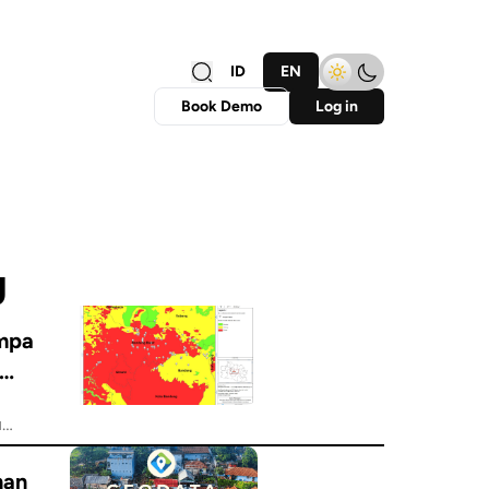
ID
EN
Book Demo
Log in
g
empa
By: Nisa Nurlatifa Rahmah
han