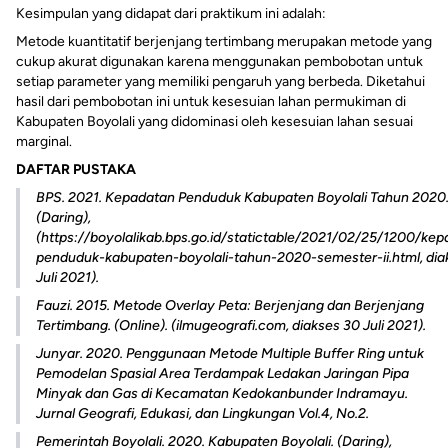
Kesimpulan yang didapat dari praktikum ini adalah:
Metode kuantitatif berjenjang tertimbang merupakan metode yang
cukup akurat digunakan karena menggunakan pembobotan untuk
setiap parameter yang memiliki pengaruh yang berbeda. Diketahui
hasil dari pembobotan ini untuk kesesuian lahan permukiman di
Kabupaten Boyolali yang didominasi oleh kesesuian lahan sesuai
marginal.
DAFTAR PUSTAKA
BPS. 2021. Kepadatan Penduduk Kabupaten Boyolali Tahun 2020
(Daring),
(https://boyolalikab.bps.go.id/statictable/2021/02/25/1200/ke
penduduk-kabupaten-boyolali-tahun-2020-semester-ii.html, dia
Juli 2021).
Fauzi. 2015.
Metode Overlay Peta: Berjenjang dan Berjenjang
Tertimbang.
(Online). (ilmugeografi.com, diakses 30 Juli 2021).
Junyar. 2020. Penggunaan Metode Multiple Buffer Ring untuk
Pemodelan Spasial Area Terdampak Ledakan Jaringan Pipa
Minyak dan Gas di Kecamatan Kedokanbunder Indramayu.
Jurnal Geografi, Edukasi, dan Lingkungan Vol.4, No.2.
Pemerintah Boyolali. 2020. Kabupaten Boyolali. (Daring),