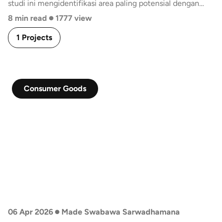
studi ini mengidentifikasi area paling potensial dengan
•
mempertimbangkan aksesibilitas, aktivitas masyarakat,
8 min read
1777 view
dan dinamika perkotaan untuk mendukung kafe sebagai
1 Projects
third place.
Consumer Goods
•
06 Apr 2026
Made Swabawa Sarwadhamana