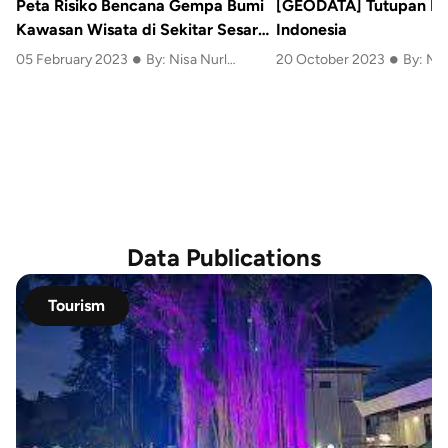
Peta Risiko Bencana Gempa Bumi
[GEODATA] Tutupan L
Kawasan Wisata di Sekitar Sesar
Indonesia
•
•
Lembang
05 February 2023
By: Nisa Nurlatifa Rahmah
20 October 2023
By: MA
Data Publications
Tourism