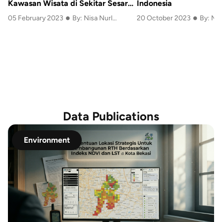
Kawasan Wisata di Sekitar Sesar
Indonesia
•
•
Lembang
05 February 2023
By: Nisa Nurlatifa Rahmah
20 October 2023
By: MA
Data Publications
Environment