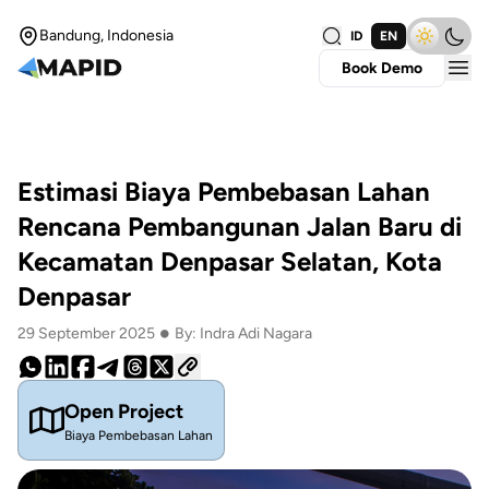
Bandung, Indonesia
ID
EN
Book Demo
Estimasi Biaya Pembebasan Lahan
Rencana Pembangunan Jalan Baru di
Kecamatan Denpasar Selatan, Kota
Denpasar
•
29 September 2025
By: Indra Adi Nagara
Open Project
Biaya Pembebasan Lahan