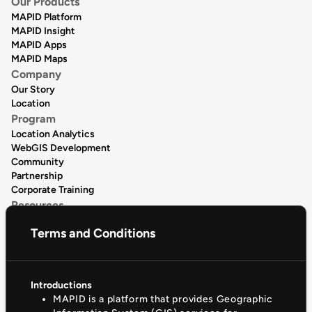
Our Products
MAPID Platform
MAPID Insight
MAPID Apps
MAPID Maps
Company
Our Story
Location
Program
Location Analytics
WebGIS Development
Community
Partnership
Corporate Training
Resources
Data Publication
Terms and Conditions
Data Catalogue
Articles
Release Notes
Product Tutorial
Introductions
Support & Community
MAPID is a platform that provides Geographic
Help Center