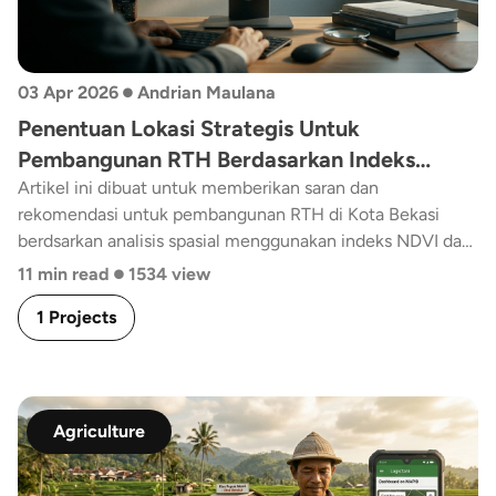
•
03 Apr 2026
Andrian Maulana
Penentuan Lokasi Strategis Untuk
Pembangunan RTH Berdasarkan Indeks
Normalized Difference Vegetation Index
Artikel ini dibuat untuk memberikan saran dan
rekomendasi untuk pembangunan RTH di Kota Bekasi
(NDVI) dan Land Surface Temperature (LST)
berdsarkan analisis spasial menggunakan indeks NDVI dan
di Kota Bekasi
•
LST agar mendapatkan titik yang sesuai kriteria yang
11 min read
1534 view
mampu mengurangi suhu panas dan UHI
1 Projects
Agriculture