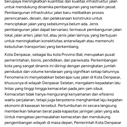
berupaya meningkatkan kuantitas dan kualitas infrastruktur jalan
untuk mendukung dinamika pembangunan yang semakin pesat.
Pembangunan infrastruktur jalan baru melibatkan proses
perencanaan, desain, dan pelaksanaan konstruksi untuk
menciptakan jalan yang sebelumnya belum ada. Jenis
pembangunan jalan dapat bervariasi, termasuk pembangunan jalan
lokal, jalan arteri, jalan tol, atau jenis jalan lainnya, yang bertujuan
untuk meningkatkan konektivitas antarwilayah atau memenuhi
kebutuhan transportasi yang berkembang.
Kota Denpasar, sebagai ibu kota Provinsi Bali, merupakan pusat
pemerintahan, bisnis, pendidikan, dan pariwisata. Perkembangan
kota yang sangat dinamis ini diiringi dengan peningkatan jumlah
penduduk dan volume kendaraan yang signifikan setiap tahunnya.
Fenomena ini menyebabkan beberapa ruas jalan di Kota Denpasar,
khususnya di wilayah Denpasar Selatan, mengalami kepadatan lalu
lintas yang tinggi hingga kemacetan pada jam-jam sibuk.
Kemacetan tidak hanya mengurangi kenyamanan dan efisiensi
waktu perjalanan, tetapi juga berpotensi menghambat laju kegiatan
ekonomi di kawasan tersebut. Pertumbuhan ini secara langsung
memberikan tekanan berat pada kapasitas jaringan jalan yang ada.
Untuk mengatasi permasalahan kemacetan dan mendukung
pengembangan wilayah di masa depan, Pemerintah Kota Denpasar