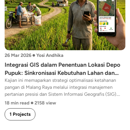
•
26 Mar 2026
Yosi Andhika
Integrasi GIS dalam Penentuan Lokasi Depo
Pupuk: Sinkronisasi Kebutuhan Lahan dan
Aksesibilitas Malang Raya
Kajian ini memaparkan strategi optimalisasi ketahanan
pangan di Malang Raya melalui integrasi manajemen
pertanian presisi dan Sistem Informasi Geografis (SIG).
•
Dengan menyinergikan data evaluasi kesuburan lahan
18 min read
2158 view
(kadar C-Organik, N, P, dan K) bersama analisis jaringan
1 Projects
transportasi menggunakan metode Location-Allocation
pada platform MAPID, model ini bertujuan untuk
menentukan lokasi depo distribusi pupuk yang paling