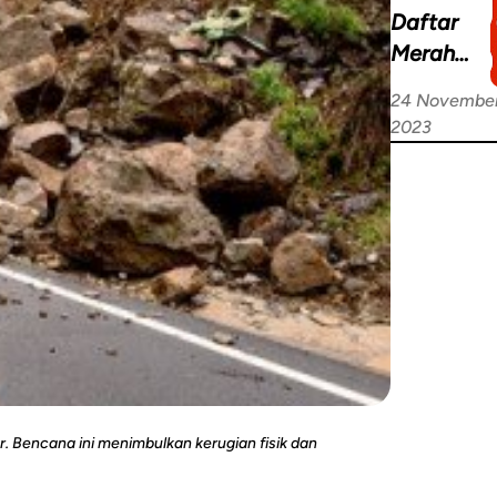
Daftar
Merah
IUCN
24 Novembe
Hewan
2023
Terancam
Punah di
Indonesia
r. Bencana ini menimbulkan kerugian fisik dan