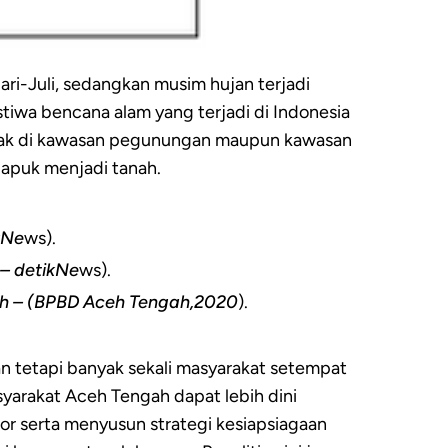
ari-Juli, sedangkan musim hujan terjadi
iwa bencana alam yang terjadi di Indonesia
letak di kawasan pegunungan maupun kawasan
 lapuk menjadi tanah.
kNe
ws).
0– detikNe
ws).
ah – (BPBD Aceh Tengah,2020
).
an tetapi banyak sekali masyarakat setempat
syarakat Aceh Tengah dapat lebih dini
r serta menyusun strategi kesiapsiagaan