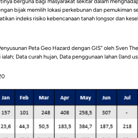
inya berguna bagi masyarakat sekitar dalam menghadapi 
engan bijak memilih lokasi perkebunan dan pemukiman se
kan indeks risiko kebencanaan tanah longsor dan kese
 Penyusunan Peta Geo Hazard dengan GIS” oleh Sven Th
i ialah; Data curah hujan, Data penggunaan lahan (land u
20