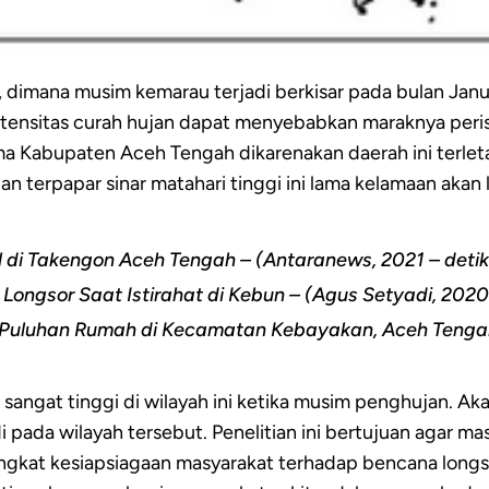
, dimana musim kemarau terjadi berkisar pada bulan Janu
tensitas curah hujan dapat menyebabkan maraknya perist
tama Kabupaten Aceh Tengah dikarenakan daerah ini ter
an terpapar sinar matahari tinggi ini lama kelamaan akan
 di Takengon Aceh Tengah – (Antaranews, 2021 – deti
ongsor Saat Istirahat di Kebun – (Agus Setyadi, 202
ak Puluhan Rumah di Kecamatan Kebayakan, Aceh Teng
sangat tinggi di wilayah ini ketika musim penghujan. Ak
pada wilayah tersebut. Penelitian ini bertujuan agar ma
gkat kesiapsiagaan masyarakat terhadap bencana longso