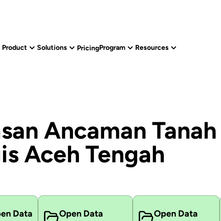
Product
Solutions
Program
Resources
Pricing
san Ancaman Tanah 
gis Aceh Tengah
en Data
Open Data
Open Data