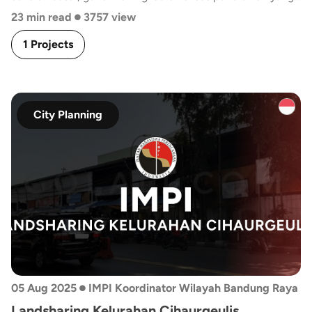
•
merata dan berkelanjutan.
23 min read
3757 view
1 Projects
City Planning
•
05 Aug 2025
IMPI Koordinator Wilayah Bandung Raya
Landsharing Kelurahan Cihaurgeulis