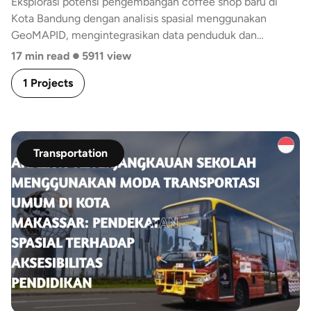
Eksplorasi potensi pengembangan coffee shop baru di
Kota Bandung dengan analisis spasial menggunakan
GeoMAPID, mengintegrasikan data penduduk dan
•
aktivitas malam hari.
17 min read
5911 view
1 Projects
Transportation