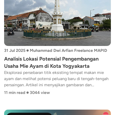
•
31 Jul 2025
Muhammad Dwi Arfian Freelance MAPID
Analisis Lokasi Potensial Pengembangan
Usaha Mie Ayam di Kota Yogyakarta
Eksplorasi persebaran titik eksisting tempat makan mie
ayam dan melihat potensi peluang baru di tengah-tengah
persaingan. Artikel ini menyajikan gambaran dan
•
penjelasan singkat terkait bagaimana persebaran dan
11 min read
3044 view
kepadatan titik eksisting tempat makan mie ayam di Kota
Yogyakarta. Selain itu, juga melihat potensi peluang lokasi
baru untuk pengembangan usaha mie ayam. Fitur INSIGHT