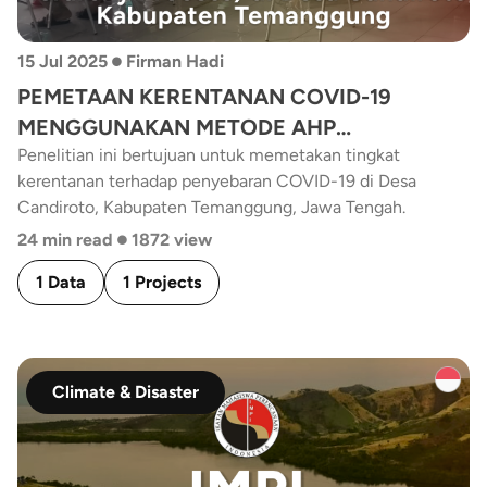
•
15 Jul 2025
Firman Hadi
PEMETAAN KERENTANAN COVID-19
MENGGUNAKAN METODE AHP
(ANALYTICAL HIERARCHY PROCESS) DI
Penelitian ini bertujuan untuk memetakan tingkat
kerentanan terhadap penyebaran COVID-19 di Desa
DESA CANDIROTO, KABUPATEN
Candiroto, Kabupaten Temanggung, Jawa Tengah.
TEMANGGUNG
•
24 min read
1872 view
1 Data
1 Projects
Climate & Disaster