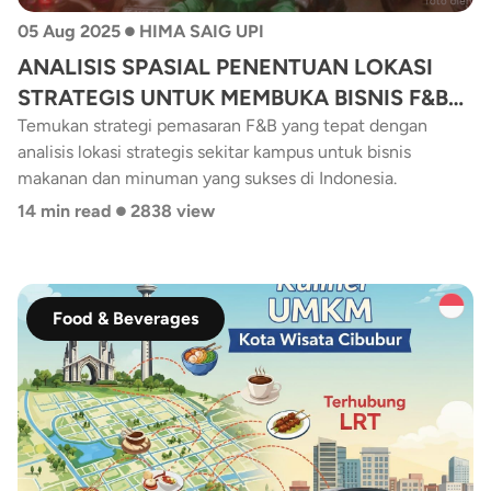
didukung kebijakan tata ruang.
•
05 Aug 2025
HIMA SAIG UPI
ANALISIS SPASIAL PENENTUAN LOKASI
STRATEGIS UNTUK MEMBUKA BISNIS F&B
RESTORAN SEAFOOD DI SEKITAR KAMPUS
Temukan strategi pemasaran F&B yang tepat dengan
analisis lokasi strategis sekitar kampus untuk bisnis
UPI
makanan dan minuman yang sukses di Indonesia.
•
14 min read
2838 view
Food & Beverages