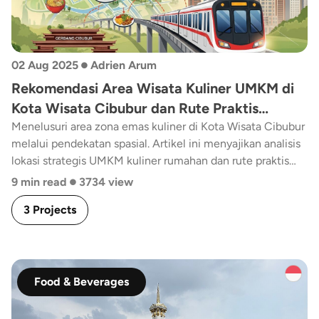
•
02 Aug 2025
Adrien Arum
Rekomendasi Area Wisata Kuliner UMKM di
Kota Wisata Cibubur dan Rute Praktis
dengan LRT!
Menelusuri area zona emas kuliner di Kota Wisata Cibubur
melalui pendekatan spasial. Artikel ini menyajikan analisis
lokasi strategis UMKM kuliner rumahan dan rute praktis
•
menuju kawasan dengan dukungan transportasi LRT.
9 min read
3734 view
3 Projects
Food & Beverages