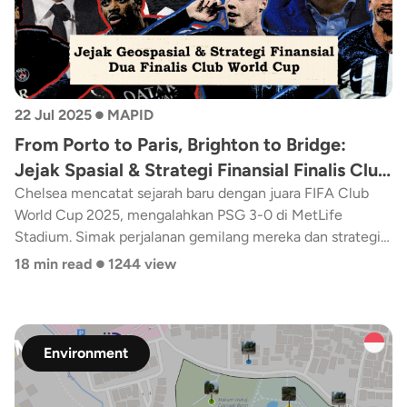
penduduk Kota Makassar berada dalam jangkauan layanan
transportasi umum. Namun, masih terdapat 10 kelurahan
dengan keterjangkauan di bawah 50%, serta sebaran
sekolah yang belum terlayani terutama di wilayah timur
•
dan timur laut kota. Penelitian ini memberikan
22 Jul 2025
MAPID
rekomendasi lokasi prioritas untuk pengembangan
From Porto to Paris, Brighton to Bridge:
transportasi umum guna mendukung pemerataan akses
Jejak Spasial & Strategi Finansial Finalis Club
pendidikan dan mewujudkan konsep Kota 15 Menit yang
inklusif dan berkelanjutan.
World Cup
Chelsea mencatat sejarah baru dengan juara FIFA Club
World Cup 2025, mengalahkan PSG 3-0 di MetLife
Stadium. Simak perjalanan gemilang mereka dan strategi
•
transfer klub baik strategi spasial maupun finansial!
18 min read
1244 view
Environment