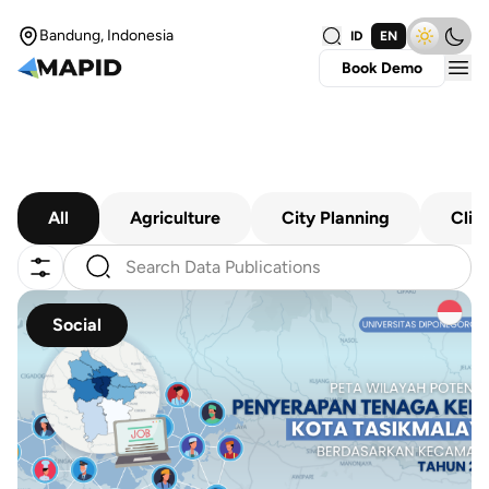
Bandung, Indonesia
ID
EN
Book Demo
All
Agriculture
City Planning
Clim
Social