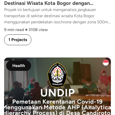
Destinasi Wisata Kota Bogor dengan
Pendekatan Isochrone Zona 500m, 1000m,
Proyek ini bertujuan untuk menganalisis jangkauan
transportasi di sekitar destinasi wisata Kota Bogor
dan 2000m
menggunakan pendekatan isochrone dengan zona 500m,
•
1000m, dan 2000m. Analisis ini akan membantu dalam
9 min read
3108 view
memahami aksesibilitas transportasi publik dan
1 Projects
infrastruktur jalan terhadap titik-titik wisata utama,
sehingga dapat digunakan sebagai dasar perencanaan dan
pengembangan sistem transportasi yang lebih inklusif dan
efisien.
Health