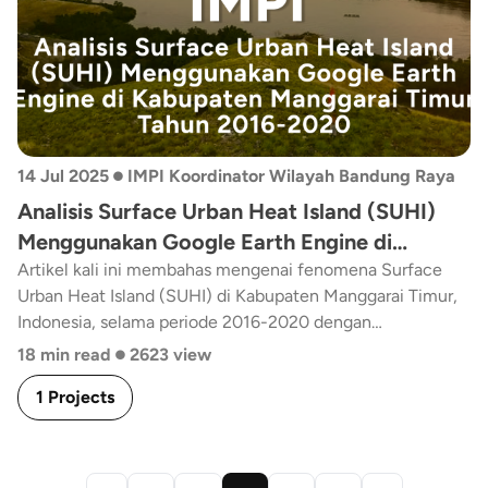
•
14 Jul 2025
IMPI Koordinator Wilayah Bandung Raya
Analisis Surface Urban Heat Island (SUHI)
Menggunakan Google Earth Engine di
Kabupaten Manggarai Timur Tahun 2016 –
Artikel kali ini membahas mengenai fenomena Surface
Urban Heat Island (SUHI) di Kabupaten Manggarai Timur,
2020
Indonesia, selama periode 2016-2020 dengan
•
menggunakan Google Earth Engine (GEE). Dengan menilik
18 min read
2623 view
perubahan aktivitas kegiatan manusia saat Pandemi
1 Projects
Covid-19, dilakukan pengidentifikasian perubahan SUHI di
kawasan tersebut.