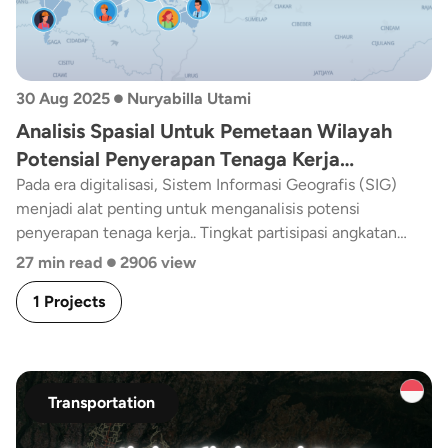
•
30 Aug 2025
Nuryabilla Utami
Analisis Spasial Untuk Pemetaan Wilayah
Potensial Penyerapan Tenaga Kerja
Berdasarkan Kecamatan Di Kota Tasikmalaya
Pada era digitalisasi, Sistem Informasi Geografis (SIG)
menjadi alat penting untuk menganalisis potensi
Tahun 2024
penyerapan tenaga kerja.. Tingkat partisipasi angkatan
•
kerja mencapai 68,92%, namun terdapat 2.619 pencari
27 min read
2906 view
kerja dan hanya 1.067 yang terserap, menunjukkan adanya
1 Projects
mismatch kualifikasi dan ketimpangan distribusi kerja.
Analisis spasial ini memetakan faktor-faktor seperti
kepadatan penduduk, aksesibilitas, lokasi industri, dan
tingkat pendidikan untuk mendukung perencanaan
wilayah, pengembangan kawasan industri/UMKM, serta
Transportation
kebijakan peningkatan kesempatan kerja di Kota