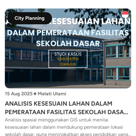
penduduk. Publikasi ini mengupas seberapa efisien TMB
beroperasi di tiap koridor dan apa yang membuat sebagian
wilayah masih tertinggal dalam akses layanan.
City Planning
•
15 Aug 2025
Melati Utami
ANALISIS KESESUAIN LAHAN DALAM
PEMERATAAN FASILITAS SEKOLAH DASAR
MENGGUNAKAN METODE OVERLAY STUDI
Analisis spasial menggunakan GIS untuk menilai
kesesuaian lahan dalam mendukung pemerataan lokasi
KASUS KEBUPATEN CIANJUR
sekolah dasar, guna meningkatkan akses pendidikan yang