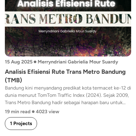
Tasikmalaya.
•
15 Aug 2025
Merryndriani Gabrielia Mour Suardy
Analisis Efisiensi Rute Trans Metro Bandung
(TMB)
Bandung kini menyandang predikat kota termacet ke-12 di
dunia menurut TomTom Traffic Index (2024). Sejak 2009,
Trans Metro Bandung hadir sebagai harapan baru untuk
•
mengurangi kendaraan pribadi dan menghidupkan kembali
19 min read
4023 view
kepercayaan masyarakat pada transportasi umum. Namun,
1 Projects
kenyataannya jumlah penumpang terus menurun,
sementara jumlah kendaraan hampir menyamai jumlah